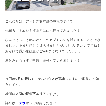
こんにちは！アネシス熊本課の中根です(^^)/
先日カブトムシを捕まえに山へ行ってきました！
なんとけっこう赤みがかったカブトムシを捕まえることができ
ました。あまり詳しくはありませんが、珍しいみたいですね！
おかげで我が家は虫かごが6つになりました。。。
夏休みももうすぐ中盤、頑張っていきましょう！
今回は
9月に新しくモデルハウスが完成
しますので事前にお知
らせです。
場所は
人気の長嶺西エリア
です(^^)
詳細は
コチラ
からご確認ください。