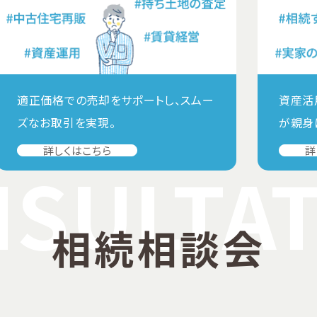
適正価格での売却をサポートし、スムー
資産活
ズなお取引を実現。
が親身
詳しくはこちら
詳
SULTA
相続相談会