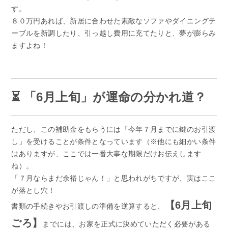
す。
８０万円あれば、新居に合わせた素敵なソファやダイニングテ
ーブルを新調したり、引っ越し費用に充てたりと、夢が膨らみ
ますよね！
⏳ 「6月上旬」が運命の分かれ道？
ただし、この補助金をもらうには「今年７月までに鍵のお引渡
し」を受けることが条件となっています（※他にも細かい条件
はありますが、ここでは一番大事な期限だけお伝えします
ね）。
「７月ならまだ余裕じゃん！」と思われがちですが、実はここ
が落とし穴！
【6月上旬
書類の手続きやお引渡しの準備を逆算すると、
ごろ】
までには、お家を正式に決めていただく必要がある