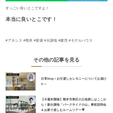
すっごい良いとこですよ！
本当に良いとこです！
#アネシス #熊本 #新築 #分譲地 #建売 #モデルハウス
その他の記事を見る
日常blog～お引渡しセレモニーについてお届け
✨～
【今週末開催】熊本市東区の土地探しはここか
ら！新分譲地「パークサイド小山」事前説明会
＆お家で楽しむルームツアー🎥