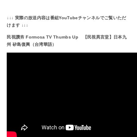
↓↓↓ 実際の放送内容は番組YouTubeチャンネルでご覧いただ
けます ↓↓↓
民視讚夯 Formosa TV Thumbs Up 【民視異言堂】日本九
州 矽島復興（台湾華語）