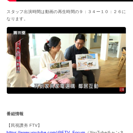
スタッフ出演時間は動画の再生時間の９：３４ー１０：２６に
なります。
番組情報
【民視讚夯 FTV】
https://www.youtube.com/@FTV_Forum
（YouTubeチャンネ