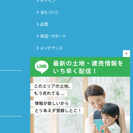
デザイン
まちづくり
品質
保証・サポート
メンテナンス
×
災害対策室
展示場・サロン
スタッフ情報
アネシスの軌跡
(企業情報)
ANESIS RECRUIT