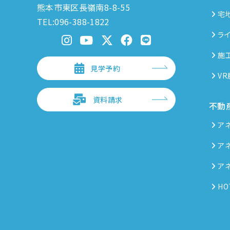
熊本市東区長嶺南8-8-55
宅
TEL:096-388-1822
ラ
施
見学予約
V
資料請求
不動
ア
ア
ア
HO