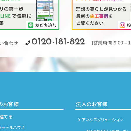
0120-181-822
い合わせ
[営業時間]9:00～
のお客様
法人のお客様
・建てる
アネシスソリューション
売モデルハウス