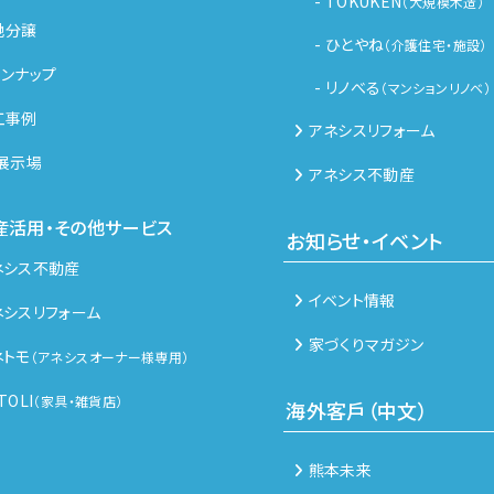
- TOKUKEN
（大規模木造）
地分譲
- ひとやね
（介護住宅・施設）
インナップ
- リノべる
（マンションリノベ）
工事例
アネシスリフォーム
R展示場
アネシス不動産
産活用・その他サービス
お知らせ・イベント
ネシス不動産
イベント情報
ネシスリフォーム
家づくりマガジン
ネトモ
（アネシスオーナー様専用）
TOLI
（家具・雑貨店）
海外客戶（中文）
熊本未来