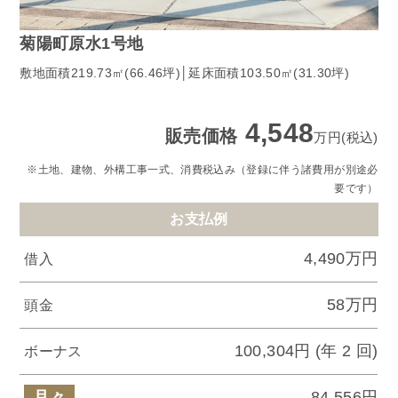
菊陽町原水1号地
敷地面積219.73㎡(66.46坪)│延床面積103.50㎡(31.30坪)
4,548
販売価格
万円(税込)
※土地、建物、外構工事一式、消費税込み（登録に伴う諸費用が別途必
要です）
お支払例
4,490万円
借入
58万円
頭金
100,304円 (年 2 回)
ボーナス
月々
84,556円