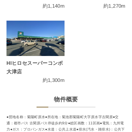
約1,140m
約1,270m
HIヒロセスーパーコンボ
大津店
約1,300m
物件概要
●団地名称：菊陽町原水●所在地：菊池郡菊陽町大字原水字古閑原●交
通：都市バス 古閑原バス停徒歩約9分●総区画数：11区画●電気：九州電
力●ガス：プロパンガス●水道：公共上水道●排水(汚水・雑排水)：公共下