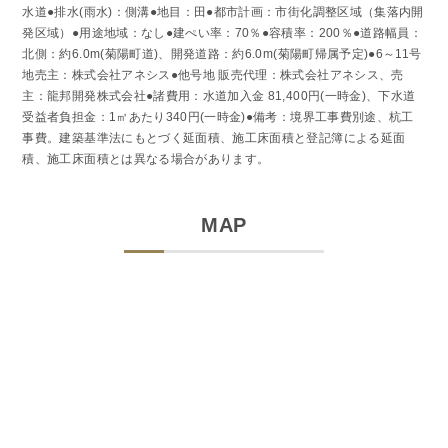
水道●排水(雨水)：側溝●地目：田●都市計画：市街化調整区域（集落内開
発区域）●用途地域：なし●建ぺい率：70％●容積率：200％●道路幅員：
北側：約6.0m(菊陽町道)、開発道路：約6.0m(菊陽町帰属予定)●6～11号
地売主：株式会社アネシス●他号地 販売代理：株式会社アネシス、売
主：龍邦開発株式会社●諸費用：水道加入金 81,400円(一時金)、下水道
受益者負担金：1㎡あたり340円(一時金)●備考：境界工事費別途、杭工
事費。建築基準法にもとづく延面積、施工床面積と登記簿による延面
積、施工床面積とは異なる場合があります。
MAP