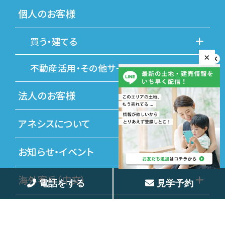
個人のお客様
買う・建てる
×
不動産活用・その他サービス
法人のお客様
アネシスについて
お知らせ・イベント
海外客戶（中文）
電話をする
見学予約
プライバシーポリシー