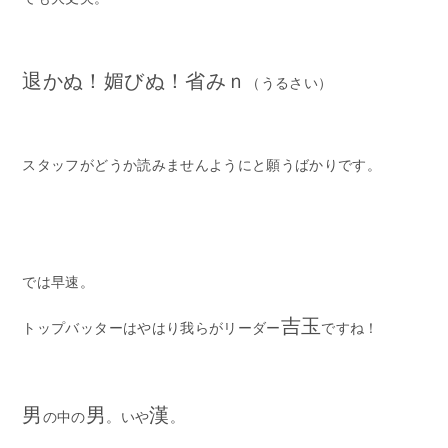
退かぬ！媚びぬ！省みｎ
（うるさい）
スタッフがどうか読みませんようにと願うばかりです。
では早速。
吉玉
トップバッターはやはり我らがリーダー
ですね！
男
男
漢
の中の
。いや
。