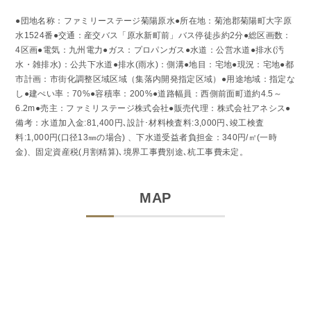
●団地名称：ファミリーステージ菊陽原水●所在地：菊池郡菊陽町大字原
水1524番●交通：産交バス「原水新町前」バス停徒歩約2分●総区画数：
4区画●電気：九州電力●ガス：プロパンガス●水道：公営水道●排水(汚
水・雑排水)：公共下水道●排水(雨水)：側溝●地目：宅地●現況：宅地●都
市計画：市街化調整区域区域（集落内開発指定区域）●用途地域：指定な
し●建ぺい率：70%●容積率：200%●道路幅員：西側前面町道約4.5～
6.2m●売主：ファミリステージ株式会社●販売代理：株式会社アネシス●
備考：水道加入金:81,400円､設計･材料検査料:3,000円､竣工検査
料:1,000円(口径13㎜の場合) 、下水道受益者負担金：340円/㎡(一時
金)、固定資産税(月割精算)､境界工事費別途､杭工事費未定。
MAP