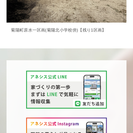
菊陽町原水一区画(菊陽北小学校傍)【残り1区画】