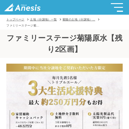
トップページ
土地（分譲地）一覧
菊陽の土地（分譲地）...
ファミリーステージ菊...
ファミリーステージ菊陽原水【残
り2区画】