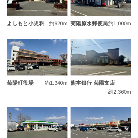
よしもと小児科
約920m
菊陽原水郵便局
約1,000m
菊陽町役場
約1,340m
熊本銀行 菊陽支店
約2,360m